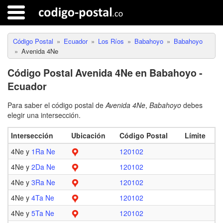
Código Postal
Ecuador
Los Ríos
Babahoyo
Babahoyo
Avenida 4Ne
Código Postal Avenida 4Ne en Babahoyo -
Ecuador
Para saber el código postal de
Avenida 4Ne
,
Babahoyo
debes
elegir una intersección.
Intersección
Ubicación
Código Postal
Límite
4Ne y
1Ra Ne
120102
4Ne y
2Da Ne
120102
4Ne y
3Ra Ne
120102
4Ne y
4Ta Ne
120102
4Ne y
5Ta Ne
120102