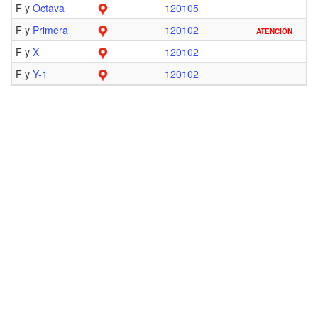
F y
Octava
120105
F y
Primera
120102
ATENCIÓN
F y
X
120102
F y
Y-1
120102