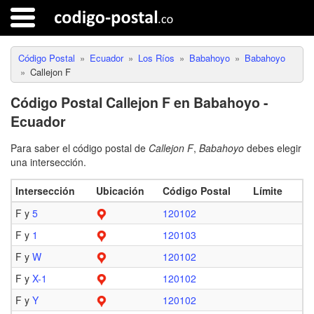
Código Postal
Ecuador
Los Ríos
Babahoyo
Babahoyo
Callejon F
Código Postal Callejon F en Babahoyo -
Ecuador
Para saber el código postal de
Callejon F
,
Babahoyo
debes elegir
una intersección.
Intersección
Ubicación
Código Postal
Límite
F y
5
120102
F y
1
120103
F y
W
120102
F y
X-1
120102
F y
Y
120102