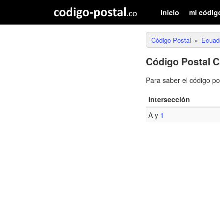
inicio
mi códig
Código Postal
Ecuad
Código Postal C
Para saber el código p
Intersección
A y
1