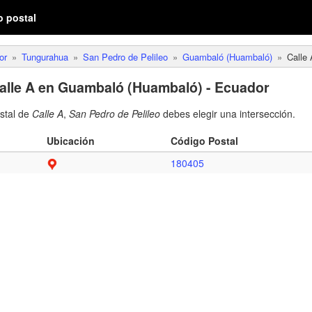
o postal
or
Tungurahua
San Pedro de Pelileo
Guambaló (Huambaló)
Calle 
alle A en Guambaló (Huambaló) - Ecuador
ostal de
Calle A
,
San Pedro de Pelileo
debes elegir una intersección.
Ubicación
Código Postal
180405