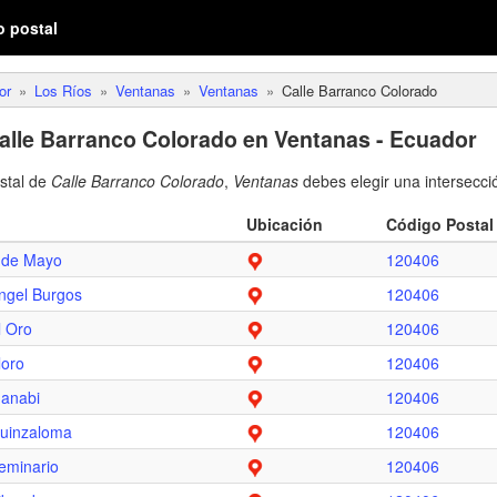
o postal
or
Los Ríos
Ventanas
Ventanas
Calle Barranco Colorado
alle Barranco Colorado en Ventanas - Ecuador
ostal de
Calle Barranco Colorado
,
Ventanas
debes elegir una intersecci
Ubicación
Código Postal
 de Mayo
120406
ngel Burgos
120406
l Oro
120406
loro
120406
anabi
120406
uinzaloma
120406
eminario
120406