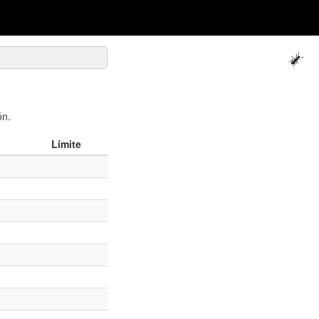
ón.
Límite