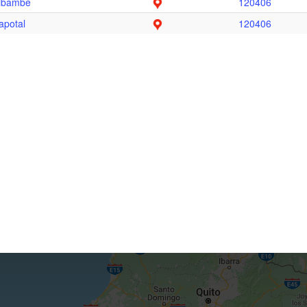
ibambe
120406
apotal
120406