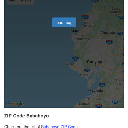
load map
ZIP Code Babahoyo
Check out the list of
Babahoyo ZIP Code
.