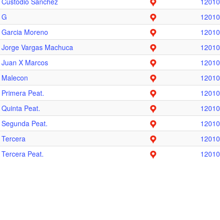
y
Custodio Sanchez
12010
y
G
12010
y
Garcia Moreno
12010
y
Jorge Vargas Machuca
12010
y
Juan X Marcos
12010
y
Malecon
12010
y
Primera Peat.
12010
y
Quinta Peat.
12010
y
Segunda Peat.
12010
y
Tercera
12010
y
Tercera Peat.
12010