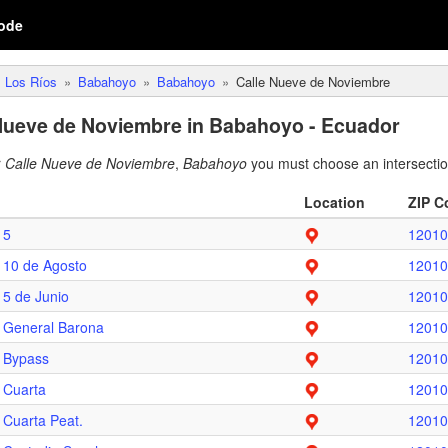
ode
Los Ríos
Babahoyo
Babahoyo
Calle Nueve de Noviembre
Nueve de Noviembre in Babahoyo - Ecuador
r
Calle Nueve de Noviembre
,
Babahoyo
you must choose an intersectio
Location
ZIP C
y
5
12010
y
10 de Agosto
12010
y
5 de Junio
12010
y
General Barona
12010
y
Bypass
12010
y
Cuarta
12010
y
Cuarta Peat.
12010