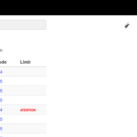
n.
ode
Limit
4
5
5
5
4
ATENTION
5
5