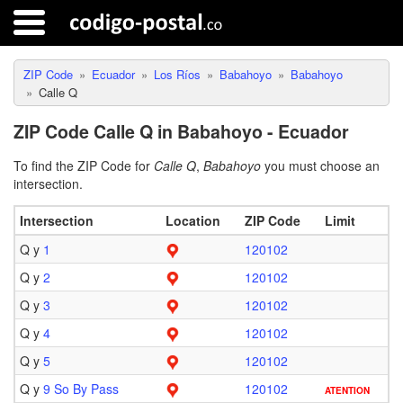
ZIP Code
Ecuador
Los Ríos
Babahoyo
Babahoyo
Calle Q
ZIP Code Calle Q in Babahoyo - Ecuador
To find the ZIP Code for
Calle Q
,
Babahoyo
you must choose an
intersection.
Intersection
Location
ZIP Code
Limit
Q y
1
120102
Q y
2
120102
Q y
3
120102
Q y
4
120102
Q y
5
120102
Q y
9 So By Pass
120102
ATENTION