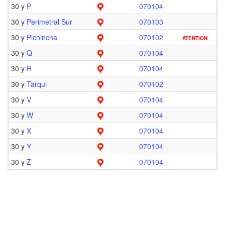
30 y
P
070104
30 y
Perimetral Sur
070103
30 y
Pichincha
070102
ATENTION
30 y
Q
070104
30 y
R
070104
30 y
Tarqui
070102
30 y
V
070104
30 y
W
070104
30 y
X
070104
30 y
Y
070104
30 y
Z
070104