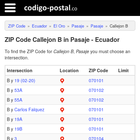
ZIP Code
Ecuador
El Oro
Pasaje
Pasaje
Callejon B
ZIP Code Callejon B in Pasaje - Ecuador
To find the ZIP Code for
Callejon B
,
Pasaje
you must choose an
intersection.
Intersection
Location
ZIP Code
Limit
B y
19 (02-20)
070101
B y
53A
070102
B y
55A
070102
B y
Carlos Falquez
070101
B y
19A
070101
B y
19B
070101
B y
3
070104