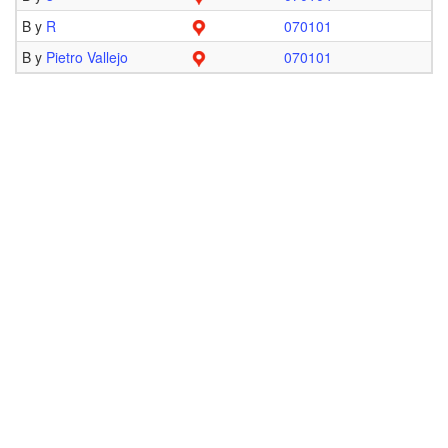
B y
R
070101
B y
Pietro Vallejo
070101