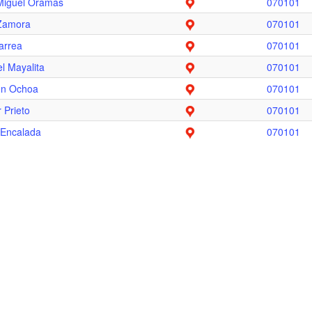
Miguel Oramas
070101
Zamora
070101
arrea
070101
l Mayalita
070101
ton Ochoa
070101
 Prieto
070101
 Encalada
070101