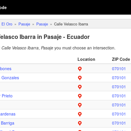
ode
El Oro
Pasaje
Pasaje
Calle Velasco Ibarra
elasco Ibarra in Pasaje - Ecuador
r
Calle Velasco Ibarra
,
Pasaje
you must choose an intersection.
Location
ZIP Code
ubones
070101
s Gonzales
070101
070101
 Prieto
070101
070101
Cardenas
070101
 Barriga
070101