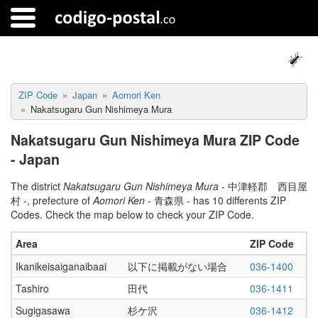
ZIP Code
Japan
Aomori Ken
Nakatsugaru Gun Nishimeya Mura
Nakatsugaru Gun Nishimeya Mura ZIP Code
- Japan
The district
Nakatsugaru Gun Nishimeya Mura
- 中津軽郡 西目屋
村 -, prefecture of
Aomori Ken
- 青森県 - has 10 differents ZIP
Codes. Check the map below to check your ZIP Code.
Area
ZIP Code
Ikanikeisaiganaibaai
以下に掲載がない場合
036-1400
Tashiro
田代
036-1411
Sugigasawa
杉ケ沢
036-1412