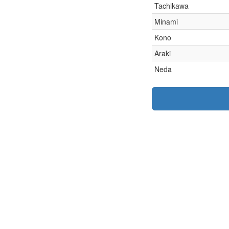
Tachikawa
Minami
Kono
Araki
Neda