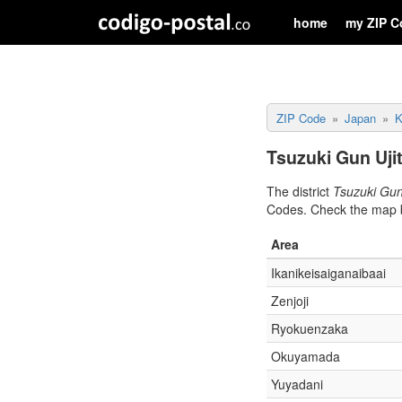
home
my ZIP C
ZIP Code
Japan
K
Tsuzuki Gun Uji
The district
Tsuzuki Gun
Codes. Check the map b
Area
Ikanikeisaiganaibaai
Zenjoji
Ryokuenzaka
Okuyamada
Yuyadani