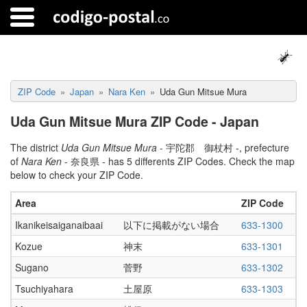
ZIP Code
Japan
Nara Ken
Uda Gun Mitsue Mura
Uda Gun Mitsue Mura ZIP Code - Japan
The district
Uda Gun Mitsue Mura
- 宇陀郡 御杖村 -, prefecture
of
Nara Ken
- 奈良県 - has 5 differents ZIP Codes. Check the map
below to check your ZIP Code.
Area
ZIP Code
Ikanikeisaiganaibaai
以下に掲載がない場合
633-1300
Kozue
神末
633-1301
Sugano
菅野
633-1302
Tsuchiyahara
土屋原
633-1303