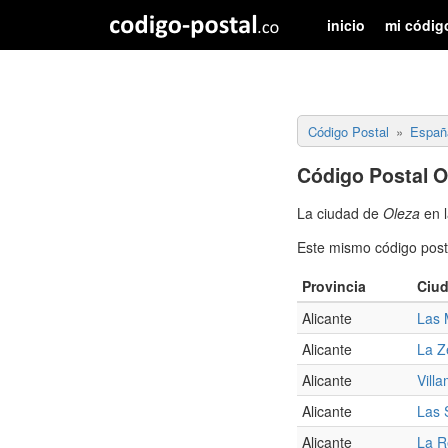
inicio
mi códig
Código Postal
Españ
Código Postal O
La ciudad de
Oleza
en l
Este mismo código posta
Provincia
Ciu
Alicante
Las 
Alicante
La Z
Alicante
Villa
Alicante
Las 
Alicante
La R