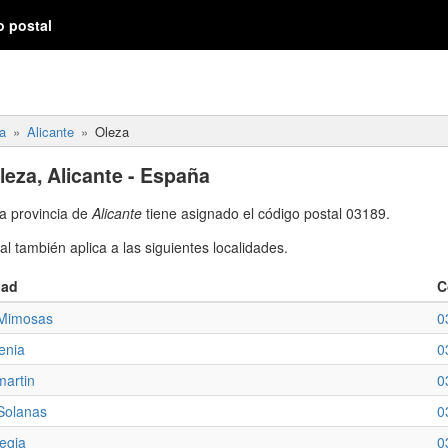
o postal
a
Alicante
Oleza
leza, Alicante - España
a provincia de
Alicante
tiene asignado el código postal 03189.
l también aplica a las siguientes localidades.
dad
C
Mimosas
0
enia
0
martin
0
Solanas
0
egia
0