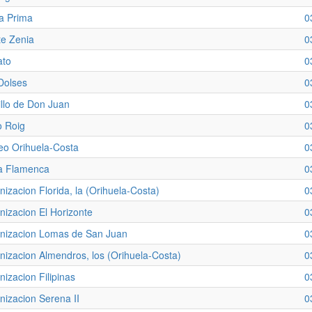
a Prima
0
e Zenia
0
ato
0
Dolses
0
illo de Don Juan
0
 Roig
0
eo Orihuela-Costa
0
a Flamenca
0
nizacion Florida, la (Orihuela-Costa)
0
nizacion El Horizonte
0
nizacion Lomas de San Juan
0
nizacion Almendros, los (Orihuela-Costa)
0
nizacion Filipinas
0
nizacion Serena II
0