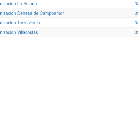
nizacion La Solana
0
nizacion Dehesa de Campoamor
0
nizacion Torre Zenia
0
nizacion Villacostas
0