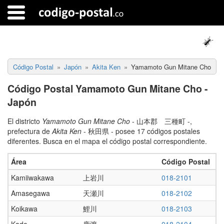
Código Postal
Japón
Akita Ken
Yamamoto Gun Mitane Cho
Código Postal Yamamoto Gun Mitane Cho -
Japón
El districto
Yamamoto Gun Mitane Cho
- 山本郡 三種町 -,
prefectura de
Akita Ken
- 秋田県 - posee 17 códigos postales
diferentes. Busca en el mapa el código postal correspondiente.
Área
Código Postal
Kamiiwakawa
上岩川
018-2101
Amasegawa
天瀬川
018-2102
Koikawa
鯉川
018-2103
Kado
鹿渡
018-2104