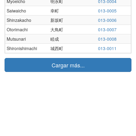
Myoeicho
明永町
013-0004
Saiwaicho
幸町
013-0005
Shinzakacho
新坂町
013-0006
Otorimachi
大鳥町
013-0007
Mutsunari
睦成
013-0008
Shironishimachi
城西町
013-0011
Cargar más...