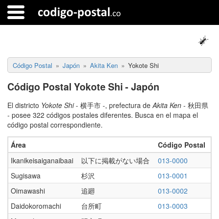
Código Postal
Japón
Akita Ken
Yokote Shi
Código Postal Yokote Shi - Japón
El districto
Yokote Shi
- 横手市 -, prefectura de
Akita Ken
- 秋田県
- posee 322 códigos postales diferentes. Busca en el mapa el
código postal correspondiente.
Área
Código Postal
Ikanikeisaiganaibaai
以下に掲載がない場合
013-0000
Sugisawa
杉沢
013-0001
Oimawashi
追廻
013-0002
Daidokoromachi
台所町
013-0003