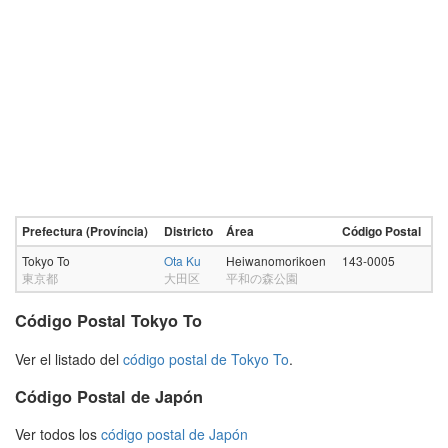
Prefectura (Província)
Districto
Área
Código Postal
Tokyo To
Ota Ku
Heiwanomorikoen
143-0005
東京都
大田区
平和の森公園
Código Postal Tokyo To
Ver el listado del
código postal de Tokyo To
.
Código Postal de Japón
Ver todos los
código postal de Japón