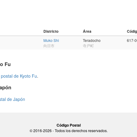
Districto
Área
Códig
Muko Shi
Teradocho
617-
向日市
寺戸町
to Fu
 postal de Kyoto Fu
.
Japón
stal de Japón
Código Postal
© 2016-2026 - Todos los derechos reservados.