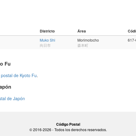
Districto
Área
Códi
Muko Shi
Morimotocho
617-
向日市
森本町
to Fu
 postal de Kyoto Fu
.
Japón
stal de Japón
Código Postal
© 2016-2026 - Todos los derechos reservados.