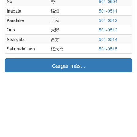
No
野
501-0504
Inabata
稲畑
501-0511
Kandake
上秋
501-0512
Ono
大野
501-0513
Nishigata
西方
501-0514
Sakuradaimon
桜大門
501-0515
Cargar más...