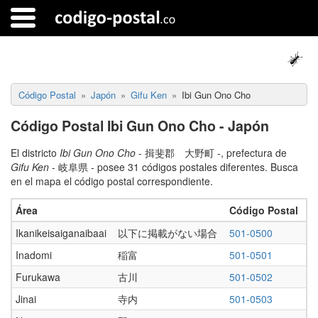
Código Postal
Japón
Gifu Ken
Ibi Gun Ono Cho
Código Postal Ibi Gun Ono Cho - Japón
El districto
Ibi Gun Ono Cho
- 揖斐郡 大野町 -, prefectura de
Gifu Ken
- 岐阜県 - posee 31 códigos postales diferentes. Busca
en el mapa el código postal correspondiente.
Área
Código Postal
Ikanikeisaiganaibaai
以下に掲載がない場合
501-0500
Inadomi
稲富
501-0501
Furukawa
古川
501-0502
Jinai
寺内
501-0503