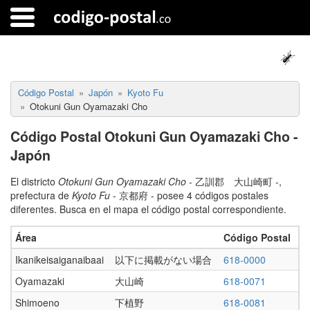
Código Postal
Japón
Kyoto Fu
Otokuni Gun Oyamazaki Cho
Código Postal Otokuni Gun Oyamazaki Cho -
Japón
El districto
Otokuni Gun Oyamazaki Cho
- 乙訓郡 大山崎町 -,
prefectura de
Kyoto Fu
- 京都府 - posee 4 códigos postales
diferentes. Busca en el mapa el código postal correspondiente.
Área
Código Postal
Ikanikeisaiganaibaai
以下に掲載がない場合
618-0000
Oyamazaki
大山崎
618-0071
Shimoeno
下植野
618-0081