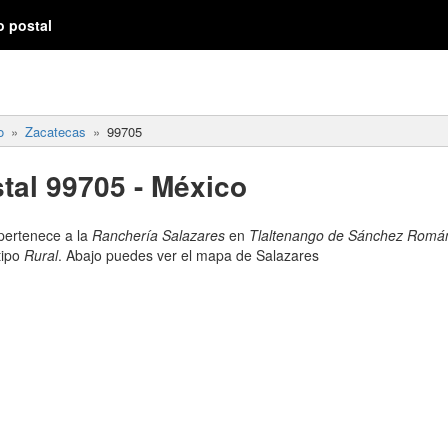
o postal
o
Zacatecas
99705
tal 99705 - México
 pertenece a la
Ranchería Salazares
en
Tlaltenango de Sánchez Romá
tipo
Rural
. Abajo puedes ver el mapa de Salazares