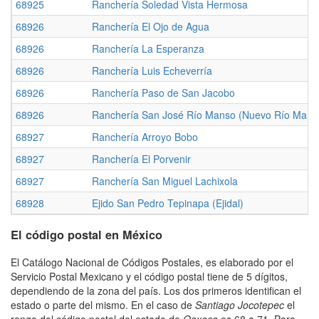
68925
Ranchería Soledad Vista Hermosa
68926
Ranchería El Ojo de Agua
68926
Ranchería La Esperanza
68926
Ranchería Luis Echeverría
68926
Ranchería Paso de San Jacobo
68926
Ranchería San José Río Manso (Nuevo Río Mans
68927
Ranchería Arroyo Bobo
68927
Ranchería El Porvenir
68927
Ranchería San Miguel Lachixola
68928
Ejido San Pedro Tepinapa (Ejidal)
El código postal en México
El Catálogo Nacional de Códigos Postales, es elaborado por el
Servicio Postal Mexicano y el código postal tiene de 5 dígitos,
dependiendo de la zona del país. Los dos primeros identifican el
estado o parte del mismo. En el caso de
Santiago Jocotepec
el
rango del código postal del estado de
Oaxaca
es 68 a 71. Para