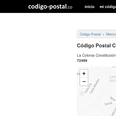
inicio
mi códig
Código Postal
Méxic
Código Postal C
La
Colonia Constitució
72499