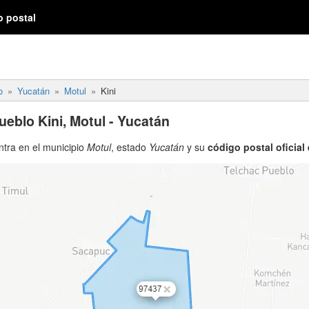
o postal
o
Yucatán
Motul
Kini
ueblo Kini, Motul - Yucatán
tra en el municipio
Motul
, estado
Yucatán
y su
código postal oficial