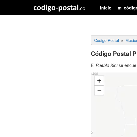
inicio
mi códig
Código Postal
Méxic
Código Postal P
El
Pueblo Kini
se encuen