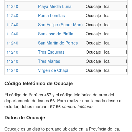
11240
Playa Media Luna
Ocucaje
Ica
Ica
11240
Punta Lomitas
Ocucaje
Ica
Ica
11240
San Felipe (Super Man)
Ocucaje
Ica
Ica
11240
San Jose de Pinilla
Ocucaje
Ica
Ica
11240
San Martin de Porres
Ocucaje
Ica
Ica
11240
Tres Esquinas
Ocucaje
Ica
Ica
11240
Tres Marias
Ocucaje
Ica
Ica
11240
Virgen de Chapi
Ocucaje
Ica
Ica
Código telefónico de Ocucaje
El código de Perú es +57 y el código telefónico de area del
departamento de Ica es 56. Para realizar una llamada desde el
exterior, debes marcar +57 56
número teléfono
Datos de Ocucaje
Ocucaje es un distrito peruano ubicado en la Província de Ica,