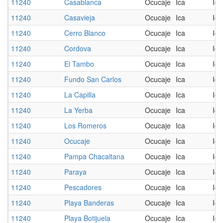
11240
Casablanca
Ocucaje
Ica
Ica
11240
Casavieja
Ocucaje
Ica
Ica
11240
Cerro Blanco
Ocucaje
Ica
Ica
11240
Cordova
Ocucaje
Ica
Ica
11240
El Tambo
Ocucaje
Ica
Ica
11240
Fundo San Carlos
Ocucaje
Ica
Ica
11240
La Capilla
Ocucaje
Ica
Ica
11240
La Yerba
Ocucaje
Ica
Ica
11240
Los Romeros
Ocucaje
Ica
Ica
11240
Ocucaje
Ocucaje
Ica
Ica
11240
Pampa Chacaltana
Ocucaje
Ica
Ica
11240
Paraya
Ocucaje
Ica
Ica
11240
Pescadores
Ocucaje
Ica
Ica
11240
Playa Banderas
Ocucaje
Ica
Ica
11240
Playa Botijuela
Ocucaje
Ica
Ica