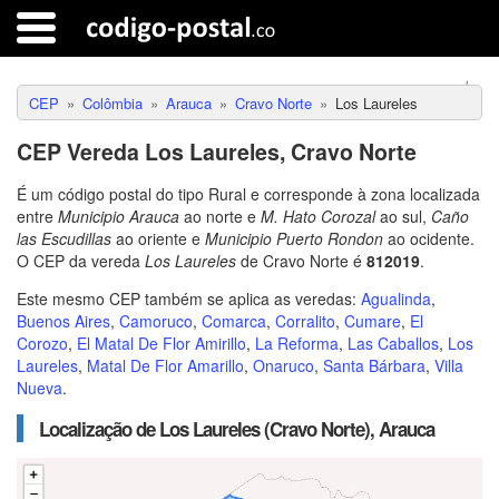
CEP
Colômbia
Arauca
Cravo Norte
Los Laureles
CEP Vereda Los Laureles, Cravo Norte
É um código postal do tipo Rural e corresponde à zona localizada
entre
Municipio Arauca
ao norte e
M. Hato Corozal
ao sul,
Caño
las Escudillas
ao oriente e
Municipio Puerto Rondon
ao ocidente.
O CEP da vereda
Los Laureles
de Cravo Norte é
812019
.
Este mesmo CEP também se aplica as veredas:
Agualinda
,
Buenos Aires
,
Camoruco
,
Comarca
,
Corralito
,
Cumare
,
El
Corozo
,
El Matal De Flor Amirillo
,
La Reforma
,
Las Caballos
,
Los
Laureles
,
Matal De Flor Amarillo
,
Onaruco
,
Santa Bárbara
,
Villa
Nueva
.
Localização de Los Laureles (Cravo Norte), Arauca