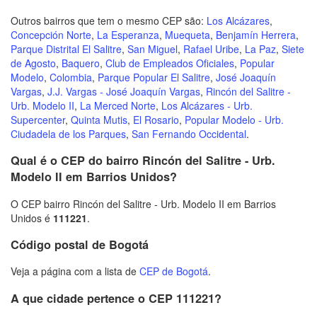
Outros bairros que tem o mesmo CEP são:
Los Alcázares
,
Concepción Norte
,
La Esperanza
,
Muequeta
,
Benjamín Herrera
,
Parque Distrital El Salitre
,
San Miguel
,
Rafael Uribe
,
La Paz
,
Siete
de Agosto
,
Baquero
,
Club de Empleados Oficiales
,
Popular
Modelo
,
Colombia
,
Parque Popular El Salitre
,
José Joaquín
Vargas
,
J.J. Vargas - José Joaquín Vargas
,
Rincón del Salitre -
Urb. Modelo II
,
La Merced Norte
,
Los Alcázares - Urb.
Supercenter
,
Quinta Mutis
,
El Rosario
,
Popular Modelo - Urb.
Ciudadela de los Parques
,
San Fernando Occidental
.
Qual é o CEP do bairro Rincón del Salitre - Urb.
Modelo II em Barrios Unidos?
O CEP bairro Rincón del Salitre - Urb. Modelo II em Barrios
Unidos é
111221
.
Código postal de Bogotá
Veja a página com a lista de
CEP de Bogotá
.
A que cidade pertence o CEP 111221?