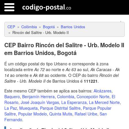
CEP
Colômbia
Bogotá
Barrios Unidos
Rincón del Salitre - Urb. Modelo II
CEP Bairro Rincón del Salitre - Urb. Modelo II
em Barrios Unidos, Bogotá
É um código postal do tipo Urbano e corresponde à zona
localizada entre
Ac 72
ao norte e
Ac 63
ao sul,
Ak Caracas - Ak
14
ao oriente e
Ak 68
ao ocidente. O CEP do bairro
Rincón del
Salitre - Urb. Modelo II
de Barrios Unidos é
111221
.
Este mesmo CEP também se aplica aos bairros:
Alcázares
,
Baquero
,
Benjamín Herrera
,
Colombia
,
Concepción Norte
,
El
Rosario
,
José Joaquín Vargas
,
La Esperanza
,
La Merced Norte
,
La Paz
,
Muequeta
,
Parque Distrital Salitre
,
Parque Popular
Salitre
,
Popular Modelo
,
Quinta Mutis
,
Rafael Uribe
,
San
Fernando
.