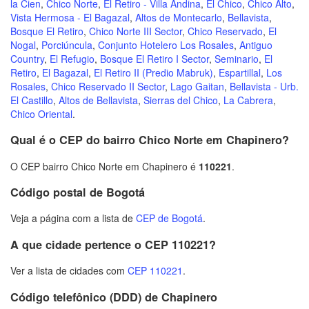
la Cien
,
Chico Norte
,
El Retiro - Villa Andina
,
El Chico
,
Chico Alto
,
Vista Hermosa - El Bagazal
,
Altos de Montecarlo
,
Bellavista
,
Bosque El Retiro
,
Chico Norte III Sector
,
Chico Reservado
,
El
Nogal
,
Porciúncula
,
Conjunto Hotelero Los Rosales
,
Antiguo
Country
,
El Refugio
,
Bosque El Retiro I Sector
,
Seminario
,
El
Retiro
,
El Bagazal
,
El Retiro II (Predio Mabruk)
,
Espartillal
,
Los
Rosales
,
Chico Reservado II Sector
,
Lago Gaitan
,
Bellavista - Urb.
El Castillo
,
Altos de Bellavista
,
Sierras del Chico
,
La Cabrera
,
Chico Oriental
.
Qual é o CEP do bairro Chico Norte em Chapinero?
O CEP bairro Chico Norte em Chapinero é
110221
.
Código postal de Bogotá
Veja a página com a lista de
CEP de Bogotá
.
A que cidade pertence o CEP 110221?
Ver a lista de cidades com
CEP 110221
.
Código telefônico (DDD) de Chapinero