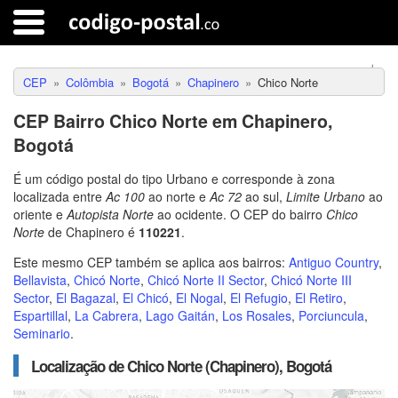
CEP
Colômbia
Bogotá
Chapinero
Chico Norte
CEP Bairro Chico Norte em Chapinero,
Bogotá
É um código postal do tipo Urbano e corresponde à zona
localizada entre
Ac 100
ao norte e
Ac 72
ao sul,
Limite Urbano
ao
oriente e
Autopista Norte
ao ocidente. O CEP do bairro
Chico
Norte
de Chapinero é
110221
.
Este mesmo CEP também se aplica aos bairros:
Antiguo Country
,
Bellavista
,
Chicó Norte
,
Chicó Norte II Sector
,
Chicó Norte III
Sector
,
El Bagazal
,
El Chicó
,
El Nogal
,
El Refugio
,
El Retiro
,
Espartillal
,
La Cabrera
,
Lago Gaitán
,
Los Rosales
,
Porciuncula
,
Seminario
.
Localização de Chico Norte (Chapinero), Bogotá