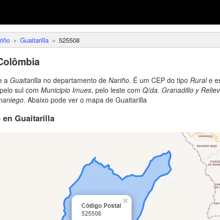
riño
Guaitarilla
525508
Colômbia
e a
Guaitarilla
no departamento de
Nariño
. É um CEP do tipo
Rural
e es
 pelo sul com
Municipio Imues
, pelo leste com
Q/da. Granadillo y Relie
maniego
. Abaixo pode ver o mapa de Guaitarilla
en Guaitarilla