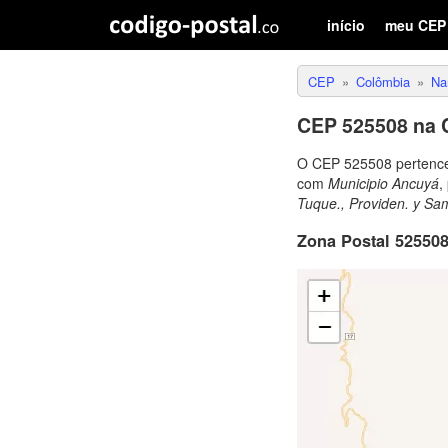
início
meu CEP
CEP
Colômbia
Na
CEP 525508 na 
O CEP 525508 pertenc
com
Municipio Ancuyá
,
Tuque., Providen. y Sa
Zona Postal 525508 