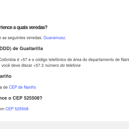
tence a quais veredas?
 as seguintes veredas:
Guaramuez
.
DDD) de Guaitarilla
Colômbia é +57 e o código telefônico de área do departamento de Nariñ
, você deve discar +57 2
número do telefone
ariño
ta de
CEP de Nariño
ence o CEP 525508?
com
CEP 525508