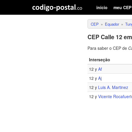
início
meu CEP
CEP
Equador
Tun
CEP Calle 12 e
Para saber o CEP de
Ca
Interseção
12 y
Af
12 y
Aj
12 y
Luis A. Martinez
12 y
Vicente Rocafuert