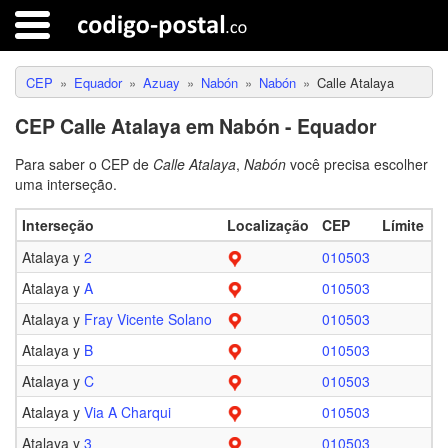
CEP
Equador
Azuay
Nabón
Nabón
Calle Atalaya
CEP Calle Atalaya em Nabón - Equador
Para saber o CEP de
Calle Atalaya
,
Nabón
você precisa escolher
uma interseção.
Interseção
Localização
CEP
Límite
Atalaya y
2
010503
Atalaya y
A
010503
Atalaya y
Fray Vicente Solano
010503
Atalaya y
B
010503
Atalaya y
C
010503
Atalaya y
Via A Charqui
010503
Atalaya y
3
010503