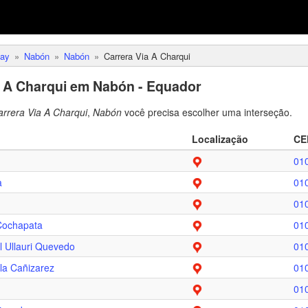
ay
Nabón
Nabón
Carrera Via A Charqui
a A Charqui em Nabón - Equador
arrera Via A Charqui
,
Nabón
você precisa escolher uma interseção.
Localização
CE
01
a
01
01
Cochapata
01
 Ullauri Quevedo
01
a Cañizarez
01
01