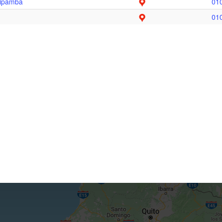
ipamba
01
01