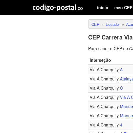
início
meu CEP
CEP
Equador
Azu
CEP Carrera Vi
Para saber o CEP de
C
Interseção
Via A Charqui y
A
Via A Charqui y
Atalay
Via A Charqui y
C
Via A Charqui y
Via A 
Via A Charqui y
Manuel
Via A Charqui y
Manuel
Via A Charqui y
4