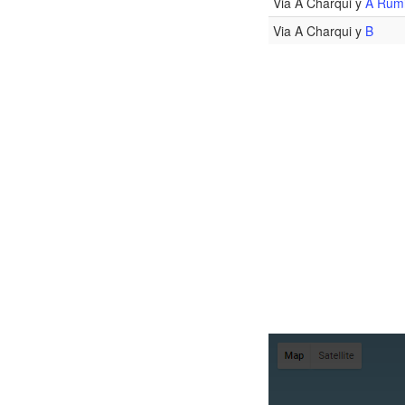
Via A Charqui y
A Rum
Via A Charqui y
B