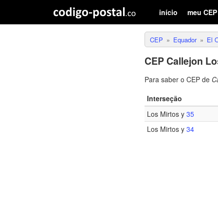
início
meu CEP
CEP
Equador
El 
CEP Callejon Lo
Para saber o CEP de
Ca
Interseção
Los Mirtos y
35
Los Mirtos y
34