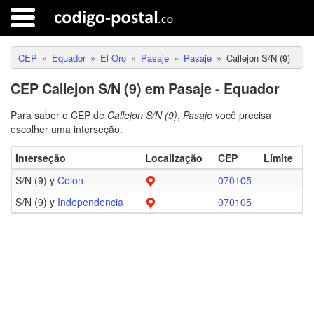
CEP
Equador
El Oro
Pasaje
Pasaje
Callejon S/N (9)
CEP Callejon S/N (9) em Pasaje - Equador
Para saber o CEP de
Callejon S/N (9)
,
Pasaje
você precisa
escolher uma interseção.
Interseção
Localização
CEP
Límite
S/N (9) y
Colon
070105
S/N (9) y
Independencia
070105