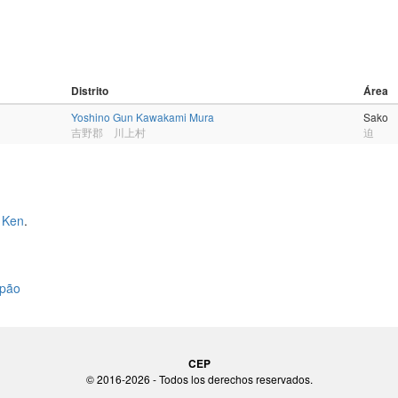
Distrito
Área
Yoshino Gun Kawakami Mura
Sako
吉野郡 川上村
迫
 Ken
.
apão
CEP
© 2016-2026 - Todos los derechos reservados.