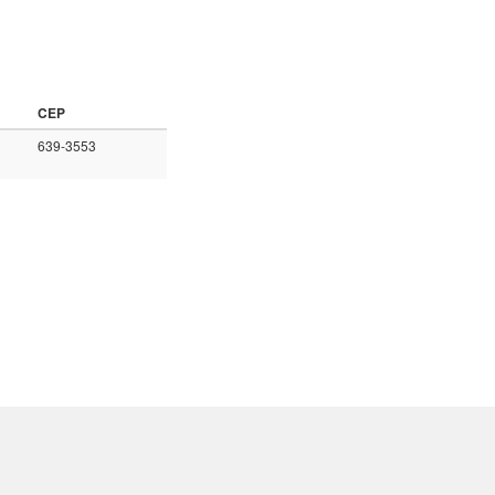
CEP
639-3553