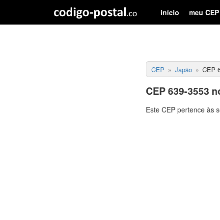
início
meu CEP
CEP
Japão
CEP 6
CEP 639-3553 n
Este CEP pertence às s