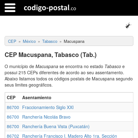
CEP
México
Tabasco
Macuspana
CEP Macuspana, Tabasco (Tab.)
O município de
Macuspana
se encontra no estado
Tabasco
e
possui 215 CEPs diferentes de acordo ao seu assentamento.
Abaixo listamos todos os códigos postais de Macuspana segundo
seus limites geográficos.
CEP
Asentamiento
86700
Fraccionamiento Siglo XXI
86700
Ranchería Nicolás Bravo
86700
Ranchería Buena Vista (Puxcatán)
86702
Ranchería Francisco I. Madero Alto 1ra. Sección