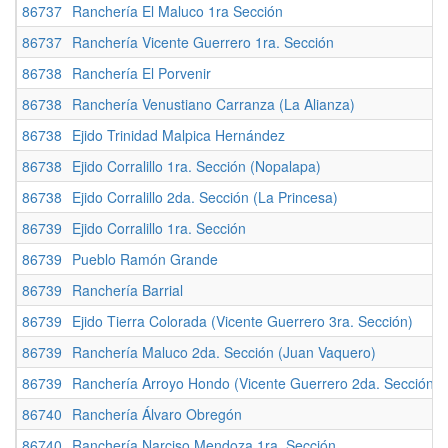
86737
Ranchería El Maluco 1ra Sección
86737
Ranchería Vicente Guerrero 1ra. Sección
86738
Ranchería El Porvenir
86738
Ranchería Venustiano Carranza (La Alianza)
86738
Ejido Trinidad Malpica Hernández
86738
Ejido Corralillo 1ra. Sección (Nopalapa)
86738
Ejido Corralillo 2da. Sección (La Princesa)
86739
Ejido Corralillo 1ra. Sección
86739
Pueblo Ramón Grande
86739
Ranchería Barrial
86739
Ejido Tierra Colorada (Vicente Guerrero 3ra. Sección)
86739
Ranchería Maluco 2da. Sección (Juan Vaquero)
86739
Ranchería Arroyo Hondo (Vicente Guerrero 2da. Sección)
86740
Ranchería Álvaro Obregón
86740
Ranchería Narciso Mendoza 1ra. Sección