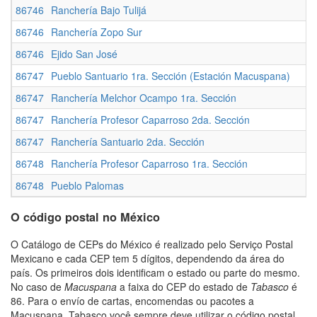
86746
Ranchería Bajo Tulijá
86746
Ranchería Zopo Sur
86746
Ejido San José
86747
Pueblo Santuario 1ra. Sección (Estación Macuspana)
86747
Ranchería Melchor Ocampo 1ra. Sección
86747
Ranchería Profesor Caparroso 2da. Sección
86747
Ranchería Santuario 2da. Sección
86748
Ranchería Profesor Caparroso 1ra. Sección
86748
Pueblo Palomas
O código postal no México
O Catálogo de CEPs do México é realizado pelo Serviço Postal
Mexicano e cada CEP tem 5 dígitos, dependendo da área do
país. Os primeiros dois identificam o estado ou parte do mesmo.
No caso de
Macuspana
a faixa do CEP do estado de
Tabasco
é
86. Para o envío de cartas, encomendas ou pacotes a
Macuspana, Tabasco você sempre deve utilizar o código postal