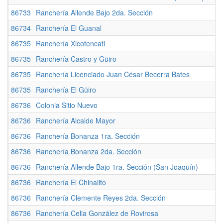
86733
Ranchería Allende Bajo 2da. Sección
86734
Ranchería El Guanal
86735
Ranchería Xicotencatl
86735
Ranchería Castro y Güiro
86735
Ranchería Licenciado Juan César Becerra Bates
86735
Ranchería El Güiro
86736
Colonia Sitio Nuevo
86736
Ranchería Alcalde Mayor
86736
Ranchería Bonanza 1ra. Sección
86736
Ranchería Bonanza 2da. Sección
86736
Ranchería Allende Bajo 1ra. Sección (San Joaquín)
86736
Ranchería El Chinalito
86736
Ranchería Clemente Reyes 2da. Sección
86736
Ranchería Celia González de Rovirosa