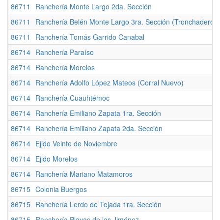
86711
Ranchería Monte Largo 2da. Sección
86711
Ranchería Belén Monte Largo 3ra. Sección (Tronchadero)
86711
Ranchería Tomás Garrido Canabal
86714
Ranchería Paraíso
86714
Ranchería Morelos
86714
Ranchería Adolfo López Mateos (Corral Nuevo)
86714
Ranchería Cuauhtémoc
86714
Ranchería Emiliano Zapata 1ra. Sección
86714
Ranchería Emiliano Zapata 2da. Sección
86714
Ejido Veinte de Noviembre
86714
Ejido Morelos
86714
Ranchería Mariano Matamoros
86715
Colonia Buergos
86715
Ranchería Lerdo de Tejada 1ra. Sección
86715
Ranchería Playas de las Jiménez