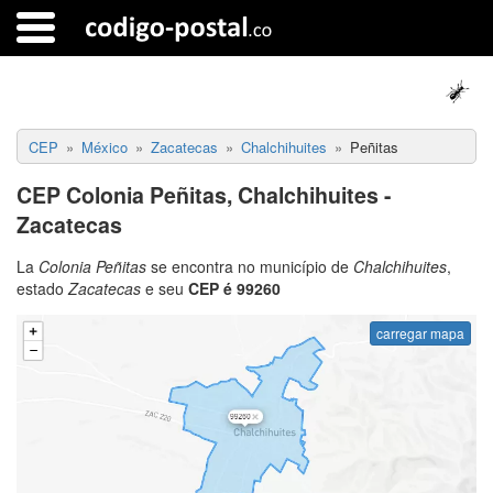
CEP
México
Zacatecas
Chalchihuites
Peñitas
CEP Colonia Peñitas, Chalchihuites -
Zacatecas
La
Colonia Peñitas
se encontra no município de
Chalchihuites
,
estado
Zacatecas
e seu
CEP é 99260
carregar mapa