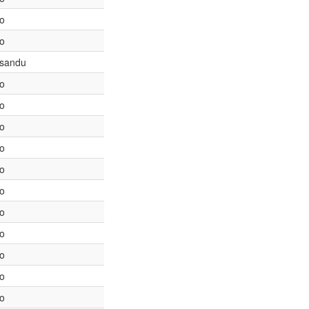
to
to
sandu
to
to
to
to
to
to
to
to
to
to
to