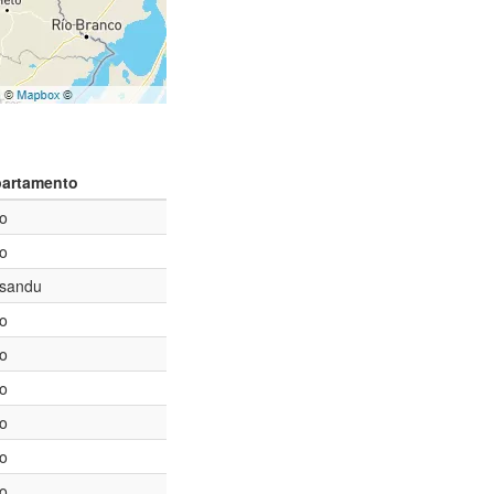
artamento
to
to
sandu
to
to
to
to
to
to