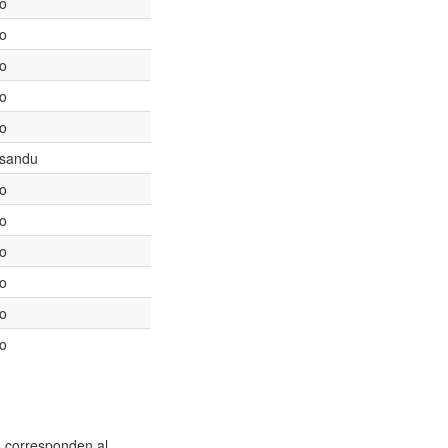
to
to
to
to
to
sandu
to
to
to
to
to
to
s corresponden al