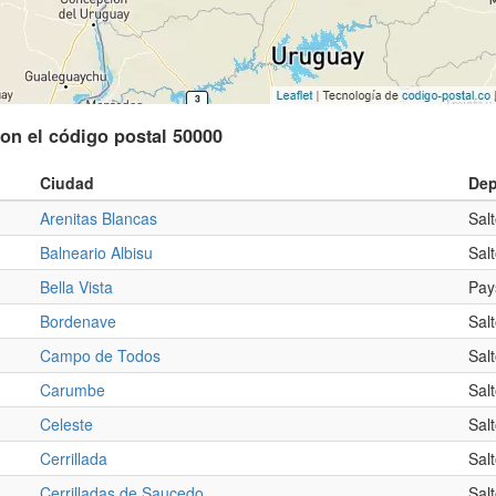
con el código postal 50000
Ciudad
Dep
Arenitas Blancas
Sal
Balneario Albisu
Sal
Bella Vista
Pay
Bordenave
Sal
Campo de Todos
Sal
Carumbe
Sal
Celeste
Sal
Cerrillada
Sal
Cerrilladas de Saucedo
Sal