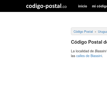
inicio
mi códig
Código Postal
Urugu
Código Postal de
La localidad de
Biassini
las
calles de Biassini
.