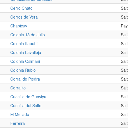
Cerro Chato
Sal
Cerros de Vera
Sal
Chapicuy
Pay
Colonia 18 de Julio
Sal
Colonia Itapebi
Sal
Colonia Lavalleja
Sal
Colonia Osimani
Sal
Colonia Rubio
Sal
Corral de Piedra
Sal
Corralito
Sal
Cuchilla de Guaviyu
Sal
Cuchilla del Salto
Sal
El Mellado
Sal
Ferreira
Sal