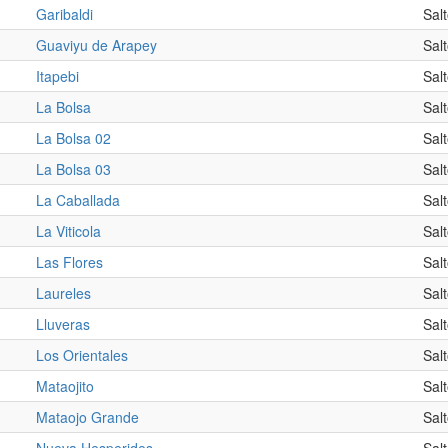
Garibaldi
Sal
Guaviyu de Arapey
Sal
Itapebi
Sal
La Bolsa
Sal
La Bolsa 02
Sal
La Bolsa 03
Sal
La Caballada
Sal
La Viticola
Sal
Las Flores
Sal
Laureles
Sal
Lluveras
Sal
Los Orientales
Sal
Mataojito
Sal
Mataojo Grande
Sal