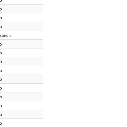
to
to
to
to
sandu
to
to
to
to
to
to
to
to
to
to