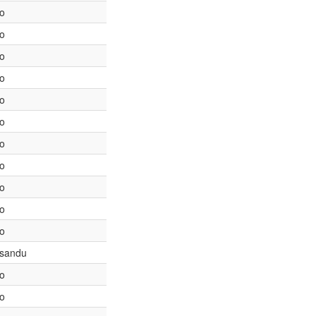
to
to
to
to
to
to
to
to
to
to
to
sandu
to
to