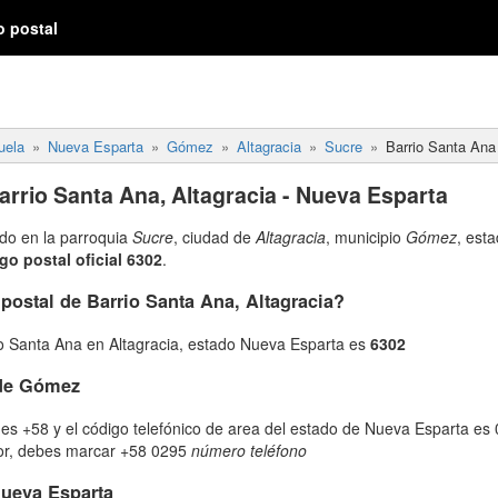
o postal
uela
Nueva Esparta
Gómez
Altagracia
Sucre
Barrio Santa Ana
arrio Santa Ana, Altagracia - Nueva Esparta
ado en la parroquia
Sucre
, ciudad de
Altagracia
, municipio
Gómez
, est
go postal oficial 6302
.
 postal de Barrio Santa Ana, Altagracia?
io Santa Ana en Altagracia, estado Nueva Esparta es
6302
 de Gómez
es +58 y el código telefónico de area del estado de Nueva Esparta es 
ior, debes marcar +58 0295
número teléfono
Nueva Esparta