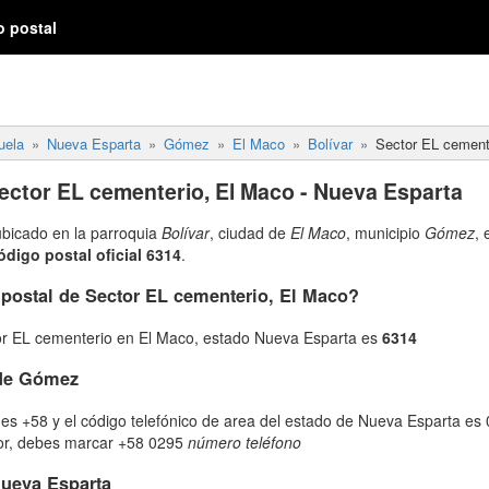
o postal
uela
Nueva Esparta
Gómez
El Maco
Bolívar
Sector EL cement
ector EL cementerio, El Maco - Nueva Esparta
ubicado en la parroquia
Bolívar
, ciudad de
El Maco
, municipio
Gómez
,
ódigo postal oficial 6314
.
 postal de Sector EL cementerio, El Maco?
or EL cementerio en El Maco, estado Nueva Esparta es
6314
 de Gómez
es +58 y el código telefónico de area del estado de Nueva Esparta es 
ior, debes marcar +58 0295
número teléfono
Nueva Esparta