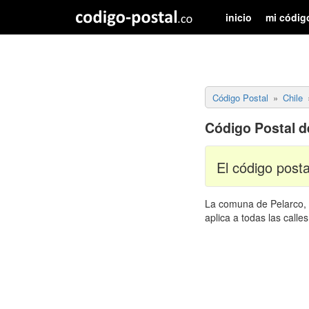
inicio
mi códig
Código Postal
Chile
Código Postal d
El código post
La comuna de Pelarco, u
aplica a todas las call