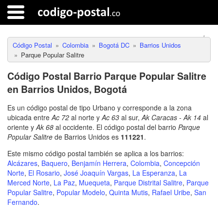
Código Postal
Colombia
Bogotá DC
Barrios Unidos
Parque Popular Salitre
Código Postal Barrio Parque Popular Salitre
en Barrios Unidos, Bogotá
Es un código postal de tipo Urbano y corresponde a la zona
ubicada entre
Ac 72
al norte y
Ac 63
al sur,
Ak Caracas - Ak 14
al
oriente y
Ak 68
al occidente. El código postal del barrio
Parque
Popular Salitre
de Barrios Unidos es
111221
.
Este mismo código postal también se aplica a los barrios:
Alcázares
,
Baquero
,
Benjamín Herrera
,
Colombia
,
Concepción
Norte
,
El Rosario
,
José Joaquín Vargas
,
La Esperanza
,
La
Merced Norte
,
La Paz
,
Muequeta
,
Parque Distrital Salitre
,
Parque
Popular Salitre
,
Popular Modelo
,
Quinta Mutis
,
Rafael Uribe
,
San
Fernando
.