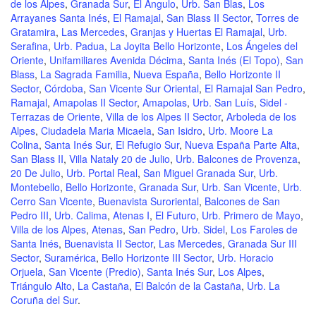
de los Alpes
,
Granada Sur
,
El Angulo
,
Urb. San Blas
,
Los
Arrayanes Santa Inés
,
El Ramajal
,
San Blass II Sector
,
Torres de
Gratamira
,
Las Mercedes
,
Granjas y Huertas El Ramajal
,
Urb.
Serafina
,
Urb. Padua
,
La Joyita Bello Horizonte
,
Los Ángeles del
Oriente
,
Unifamiliares Avenida Décima
,
Santa Inés (El Topo)
,
San
Blass
,
La Sagrada Familia
,
Nueva España
,
Bello Horizonte II
Sector
,
Córdoba
,
San Vicente Sur Oriental
,
El Ramajal San Pedro
,
Ramajal
,
Amapolas II Sector
,
Amapolas
,
Urb. San Luís
,
Sidel -
Terrazas de Oriente
,
Villa de los Alpes II Sector
,
Arboleda de los
Alpes
,
Ciudadela Maria Micaela
,
San Isidro
,
Urb. Moore La
Colina
,
Santa Inés Sur
,
El Refugio Sur
,
Nueva España Parte Alta
,
San Blass II
,
Villa Nataly 20 de Julio
,
Urb. Balcones de Provenza
,
20 De Julio
,
Urb. Portal Real
,
San Miguel Granada Sur
,
Urb.
Montebello
,
Bello Horizonte
,
Granada Sur
,
Urb. San Vicente
,
Urb.
Cerro San Vicente
,
Buenavista Suroriental
,
Balcones de San
Pedro III
,
Urb. Calima
,
Atenas I
,
El Futuro
,
Urb. Primero de Mayo
,
Villa de los Alpes
,
Atenas
,
San Pedro
,
Urb. Sidel
,
Los Faroles de
Santa Inés
,
Buenavista II Sector
,
Las Mercedes
,
Granada Sur III
Sector
,
Suramérica
,
Bello Horizonte III Sector
,
Urb. Horacio
Orjuela
,
San Vicente (Predio)
,
Santa Inés Sur
,
Los Alpes
,
Triángulo Alto
,
La Castaña
,
El Balcón de la Castaña
,
Urb. La
Coruña del Sur
.