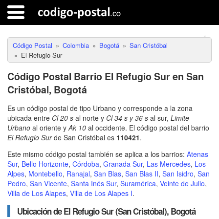
Código Postal
Colombia
Bogotá
San Cristóbal
El Refugio Sur
Código Postal Barrio El Refugio Sur en San
Cristóbal, Bogotá
Es un código postal de tipo Urbano y corresponde a la zona
ubicada entre
Cl 20 s
al norte y
Cl 34 s y 36 s
al sur,
Limite
Urbano
al oriente y
Ak 10
al occidente. El código postal del barrio
El Refugio Sur
de San Cristóbal es
110421
.
Este mismo código postal también se aplica a los barrios:
Atenas
Sur
,
Bello Horizonte
,
Córdoba
,
Granada Sur
,
Las Mercedes
,
Los
Alpes
,
Montebello
,
Ranajal
,
San Blas
,
San Blas II
,
San Isidro
,
San
Pedro
,
San Vicente
,
Santa Inés Sur
,
Suramérica
,
Veinte de Julio
,
Villa de Los Alapes
,
Villa de Los Alapes I
.
Ubicación de El Refugio Sur (San Cristóbal), Bogotá