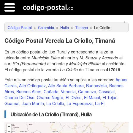
Código Postal
Colombia
Huila
Timaná
La Criollo
Código Postal Vereda La Criollo, Timaná
Es un código postal de tipo Rural y corresponde a la zona
ubicada entre
Municipio Elías
al norte y
M. Suaza y Acevedo
al
sur,
Río (Permanente)
al oriente y
Municipio Pitalito
al occidente.
El código postal de la vereda
La Criollo
de Timaná es
417018
.
Este mismo código postal también se aplica a las veredas:
Aguas
Claras
,
Alto Oritoguaz
,
Alto Santa Barbara
,
Buenavista
,
Buenos
Aires
,
Buenos Aires
,
Cañada
,
Venecia
,
Camenzo
,
Cascajal
,
Charco Del Oso
,
Charco Negro
,
El Diviso
,
El Macal
,
El Tejar
,
Guamal
,
Juan Martin
,
La Criollo
,
La Esperanza
,
La Fl
.
Ubicación de La Criollo (Timaná), Huila