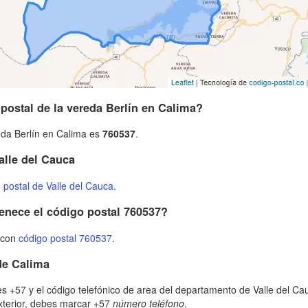
 postal de la vereda Berlín en Calima?
eda Berlín en Calima es
760537
.
alle del Cauca
 postal de Valle del Cauca
.
enece el código postal 760537?
s con
código postal 760537
.
de Calima
s +57 y el código telefónico de area del departamento de Valle del Cau
xterior, debes marcar +57
número teléfono
.