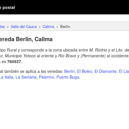
o postal
bia
Valle del Cauca
Calima
Berlín
ereda Berlín, Calima
tipo Rural y corresponde a la zona ubicada entre
M. Ríofrio y el Lito. d
ur,
Municipio Yotoco
al oriente y
Río Bravo y (Permanente)
al occidente.
a es
760537
.
l también se aplica a las veredas:
Berlín
,
El Boleo
,
El Diamante
,
El Lla
La Italia
,
La Samaria
,
Palermo
,
Puerto Buga
.