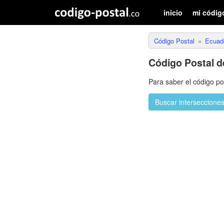
inicio
mi códig
Código Postal
Ecuad
Código Postal 
Para saber el código p
Buscar interseccione