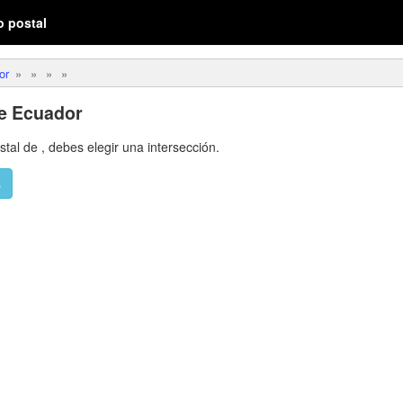
o postal
or
de Ecuador
ostal de
,
debes elegir una intersección.
s