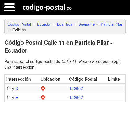
Código Postal
Ecuador
Los Ríos
Buena Fé
Patricia Pilar
Calle 11
Código Postal Calle 11 en Patricia Pilar -
Ecuador
Para saber el código postal de
Calle 11
,
Buena Fé
debes elegir
una intersección.
Intersección
Ubicación
Código Postal
Límite
11 y
D
120607
11 y
E
120607