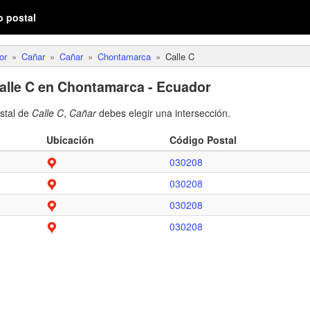
o postal
or
Cañar
Cañar
Chontamarca
Calle C
alle C en Chontamarca - Ecuador
ostal de
Calle C
,
Cañar
debes elegir una intersección.
Ubicación
Código Postal
030208
030208
030208
030208