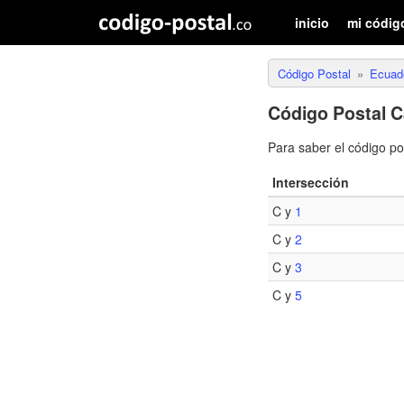
inicio
mi códig
Código Postal
Ecuad
Código Postal C
Para saber el código p
Intersección
C y
1
C y
2
C y
3
C y
5