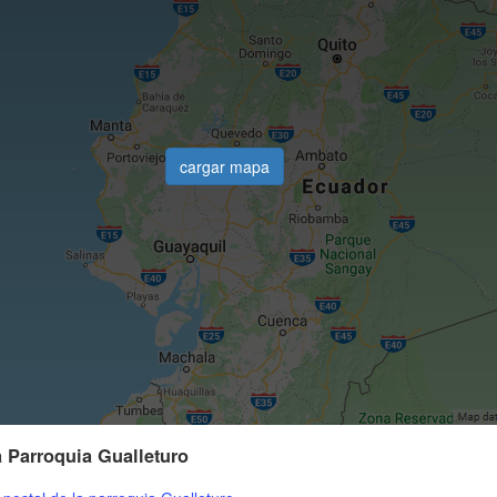
cargar mapa
a Parroquia Gualleturo