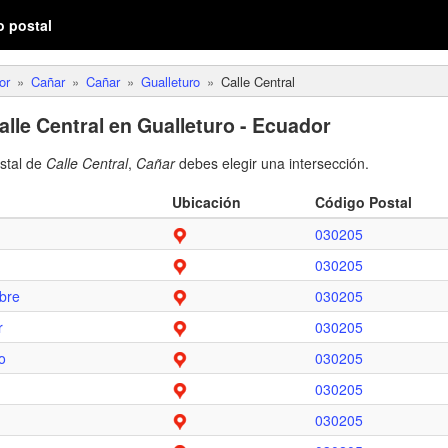
o postal
or
Cañar
Cañar
Gualleturo
Calle Central
alle Central en Gualleturo - Ecuador
ostal de
Calle Central
,
Cañar
debes elegir una intersección.
Ubicación
Código Postal
030205
030205
bre
030205
r
030205
o
030205
030205
030205